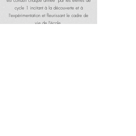
est conduit chaque année par les élèves de
cycle 1 incitant à la découverte et à
l’expérimentation et fleurissant le cadre de
vie de l'école.
L'école s'est également dotée d'un poulailler.
Ce projet vise à développer chez les élèves
des réflexes éco-responsables et permettre
de lutter contre le gaspillage alimentaire...
Ce projet conduit par les élèves de cycle 2
a également pour objectif de responsabiliser
les enfants qui s'occupent des poules durant
leur quotidien scolaire...
© 2024 ECOLE SAINT- JOSEPH